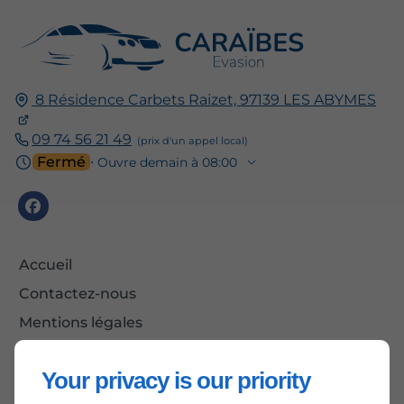
8 Résidence Carbets Raizet,
97139
LES ABYMES
09 74 56 21 49
Fermé
⋅ Ouvre demain à 08:00
Accueil
Contactez-nous
Mentions légales
Plan du site
Your privacy is our priority