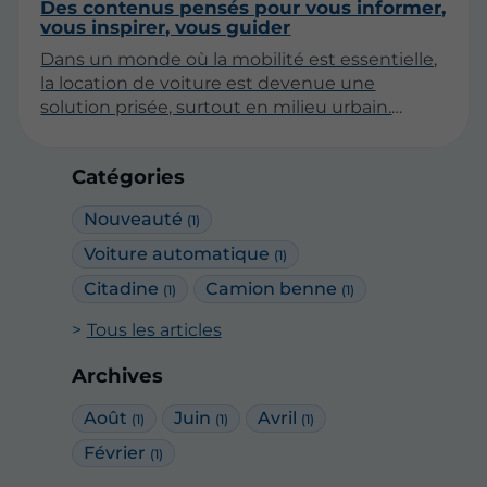
Des contenus pensés pour vous informer,
vous inspirer, vous guider
Dans un monde où la mobilité est essentielle,
la location de voiture est devenue une
solution prisée, surtout en milieu urbain.
Parmi les différentes options disponibles, les
voitures à boîte automatique se distinguent
Catégories
par leur facilité d'utilisation et leur confort. Cet
article explore les nombreux avantages de
Nouveauté
(1)
louer une voiture avec boîte automatique, en
particulier dans les environnements urbains
Voiture automatique
(1)
souvent congestionnés.
Citadine
Camion benne
(1)
(1)
Tous les articles
Archives
Août
Juin
Avril
(1)
(1)
(1)
Février
(1)