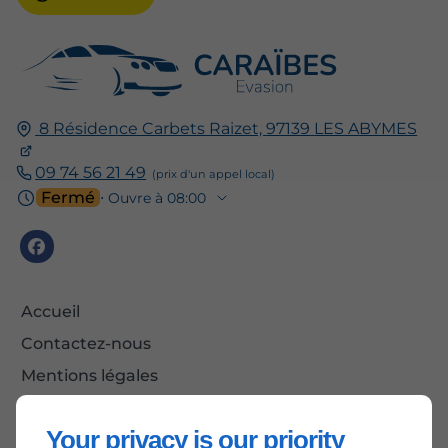
8 Résidence Carbets Raizet,
97139
LES ABYMES
09 74 56 21 49
Fermé
⋅ Ouvre à 08:00
Accueil
Contactez-nous
Mentions légales
Plan du site
Your privacy is our priority