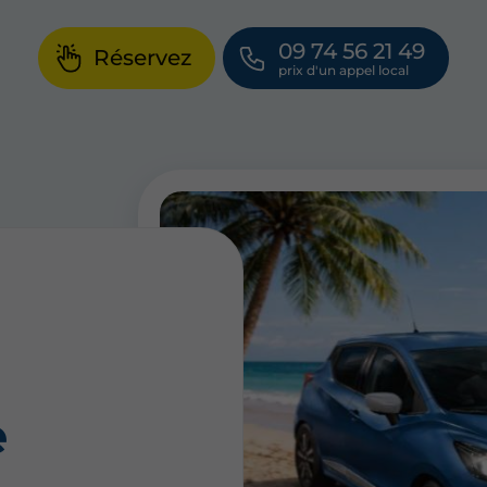
09 74 56 21 49
Réservez
e