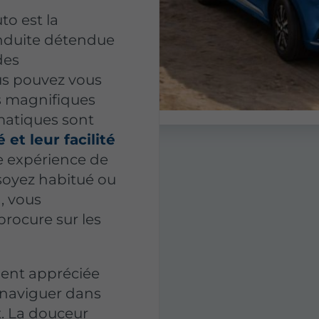
to est la
onduite détendue
des
us pouvez vous
s magnifiques
atiques sont
é et leur facilité
e expérience de
soyez habitué ou
, vous
procure sur les
ment appréciée
r naviguer dans
rt. La douceur