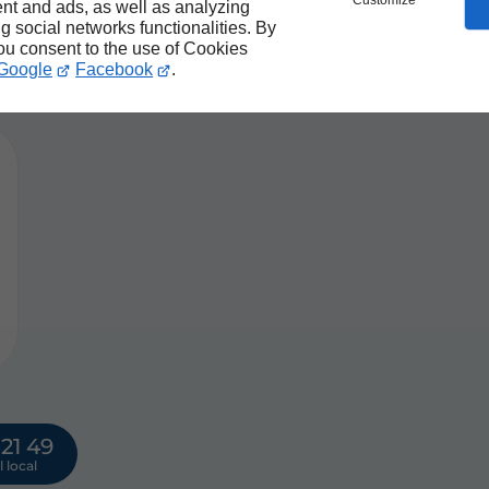
ntité
Customize
nt and ads, as well as analyzing
ng social networks functionalities. By
you consent to the use of Cookies
Google
Facebook
.
 21 49