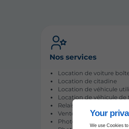
Nos services
Location de voiture boît
Location de citadine
Location de véhicule utili
Location de véhicule de
Relais de poste
Your priva
Vente de timbre
Photocopie
We use Cookies to