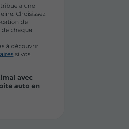
tribue à une
eine. Choisissez
ocation de
t de chaque
s à découvrir
taires
si vos
timal avec
oîte auto en