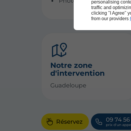
Photos pour pièces d’ide
personalising conte
traffic and optimizi
clicking "I Agree" 
from our providers
Notre zone
d'intervention
Guadeloupe
09 74 56
Réservez