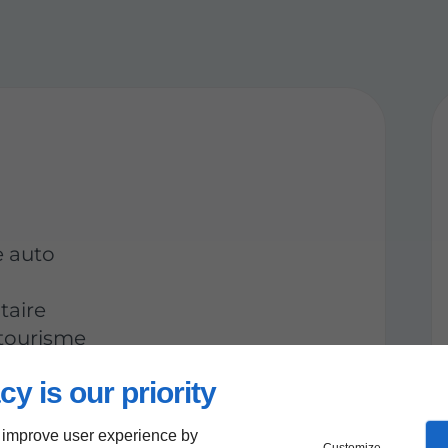
e auto
taire
 tourisme
cy is our priority
 improve user experience by