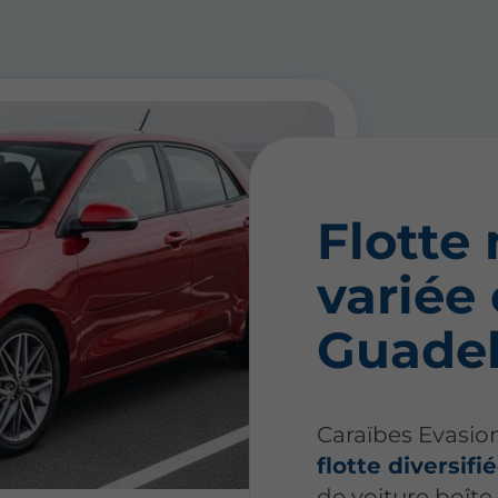
Flotte
variée
Guade
Caraïbes Evasio
flotte diversifi
de voiture boîte