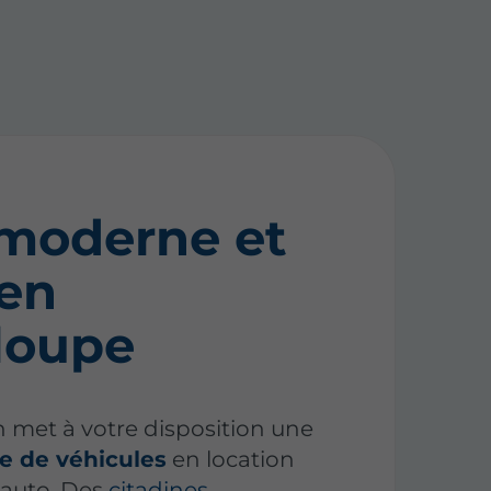
 moderne et
 en
loupe
n met à votre disposition une
ée de véhicules
en location
 auto. Des
citadines