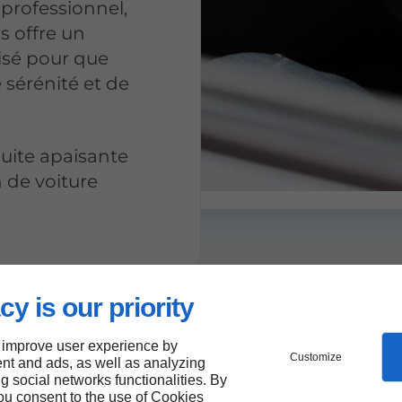
professionnel,
 offre un
sé pour que
 sérénité et de
uite apaisante
n de voiture
cy is our priority
 improve user experience by
Customize
nt and ads, as well as analyzing
ng social networks functionalities. By
you consent to the use of Cookies