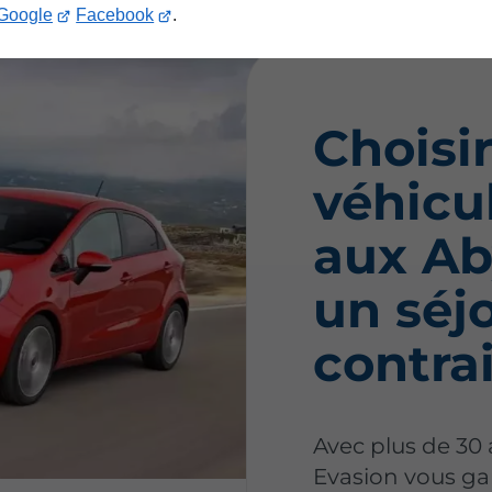
Google
Facebook
.
Choisir
véhicu
aux A
un séj
contra
Avec plus de 30 
Evasion vous ga