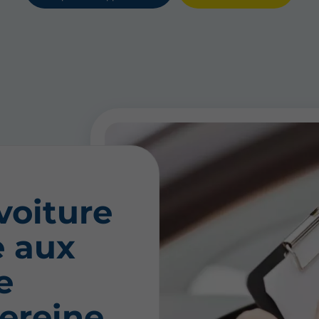
voiture
 aux
e
ereine