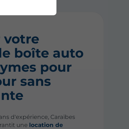
 votre
le boîte auto
bymes pour
our sans
inte
ans d'expérience, Caraïbes
rantit une
location de