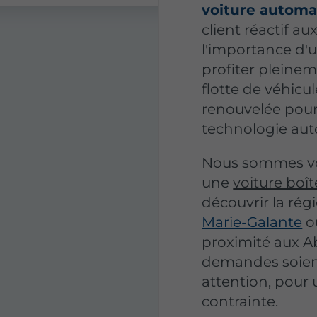
voiture automa
client réactif 
l'importance d'u
profiter pleine
flotte de véhicu
renouvelée pour 
technologie aut
Nous sommes vot
une
voiture boît
découvrir la rég
Marie-Galante
o
proximité aux A
demandes soient
attention, pour 
contrainte.