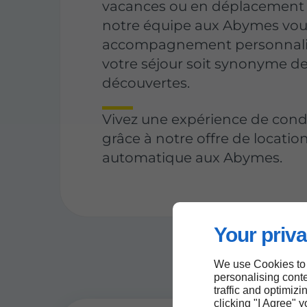
vacances ou en déplacement 
notre équipe aux Abymes vous
accompagnement personnali
votre séjour soit synonyme de
découvertes.
Vivez une expérience de cond
grâce à notre offre de locatio
automatique aux Abymes.
Your priva
We use Cookies to
personalising conte
traffic and optimizi
clicking "I Agree" 