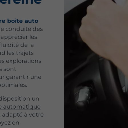
re boîte auto
ne conduite des
 apprécier les
uidité de la
 les trajets
es explorations
s sont
r garantir une
optimales
.
disposition un
e automatique
, adapté à votre
oyez en